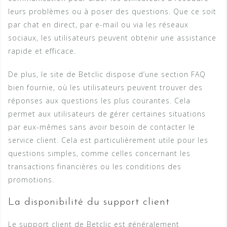
leurs problèmes ou à poser des questions. Que ce soit
par chat en direct, par e-mail ou via les réseaux
sociaux, les utilisateurs peuvent obtenir une assistance
rapide et efficace.
De plus, le site de Betclic dispose d’une section FAQ
bien fournie, où les utilisateurs peuvent trouver des
réponses aux questions les plus courantes. Cela
permet aux utilisateurs de gérer certaines situations
par eux-mêmes sans avoir besoin de contacter le
service client. Cela est particulièrement utile pour les
questions simples, comme celles concernant les
transactions financières ou les conditions des
promotions.
La disponibilité du support client
Le support client de Betclic est généralement