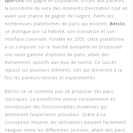
sportifs
ont gagné en popularité, offrant aux parieurs
la possibilité de vivre des moments d’excitation tout en
ayant une chance de gagner de l’argent. Parmi les
nombreuses plateformes de paris qui existent,
Betclic
se distingue par sa fiabilité, son innovation et son
interface conviviale. Fondée en 2005, cette plateforme
a su s’imposer sur le marché européen en proposant
une vaste gamme d’options de paris, allant des
événements sportifs aux jeux de casino. Ce succès
repose sur plusieurs éléments clés qui attireront à la
fois les parieurs novices et expérimentés.
Betclic ne se contente pas de proposer des paris
classiques. La plateforme innove constamment en
introduisant des fonctionnalités modernes qui
améliorent l’expérience utilisateur. Grâce à sa
conception intuitive, les utilisateurs peuvent facilement
naviguer entre les différentes sections, allant des paris