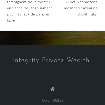
témoignent de la montée
22bet Neomezené
navigation
en flèche de lengouement
možnosti sázení na
pour les jeux de paris en
dosah ruky!
ligne
Integrity Private Wealth
AFSL 436298