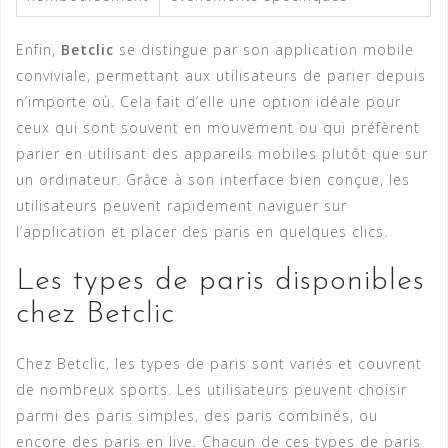
Enfin,
Betclic
se distingue par son application mobile
conviviale, permettant aux utilisateurs de parier depuis
n’importe où. Cela fait d’elle une option idéale pour
ceux qui sont souvent en mouvement ou qui préfèrent
parier en utilisant des appareils mobiles plutôt que sur
un ordinateur. Grâce à son interface bien conçue, les
utilisateurs peuvent rapidement naviguer sur
l’application et placer des paris en quelques clics.
Les types de paris disponibles
chez Betclic
Chez Betclic, les types de paris sont variés et couvrent
de nombreux sports. Les utilisateurs peuvent choisir
parmi des paris simples, des paris combinés, ou
encore des paris en live. Chacun de ces types de paris