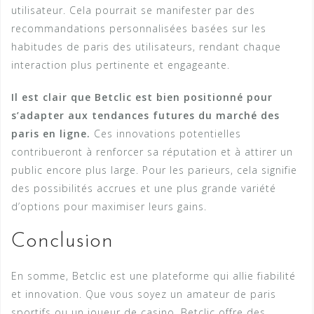
utilisateur. Cela pourrait se manifester par des
recommandations personnalisées basées sur les
habitudes de paris des utilisateurs, rendant chaque
interaction plus pertinente et engageante.
Il est clair que Betclic est bien positionné pour
s’adapter aux tendances futures du marché des
paris en ligne.
Ces innovations potentielles
contribueront à renforcer sa réputation et à attirer un
public encore plus large. Pour les parieurs, cela signifie
des possibilités accrues et une plus grande variété
d’options pour maximiser leurs gains.
Conclusion
En somme, Betclic est une plateforme qui allie fiabilité
et innovation. Que vous soyez un amateur de paris
sportifs ou un joueur de casino, Betclic offre des