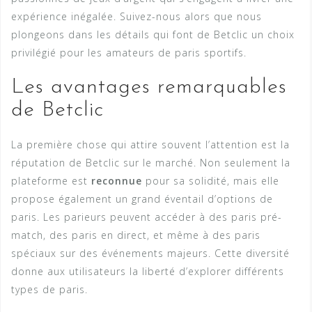
expérience inégalée. Suivez-nous alors que nous
plongeons dans les détails qui font de Betclic un choix
privilégié pour les amateurs de paris sportifs.
Les avantages remarquables
de Betclic
La première chose qui attire souvent l’attention est la
réputation de Betclic sur le marché. Non seulement la
plateforme est
reconnue
pour sa solidité, mais elle
propose également un grand éventail d’options de
paris. Les parieurs peuvent accéder à des paris pré-
match, des paris en direct, et même à des paris
spéciaux sur des événements majeurs. Cette diversité
donne aux utilisateurs la liberté d’explorer différents
types de paris.