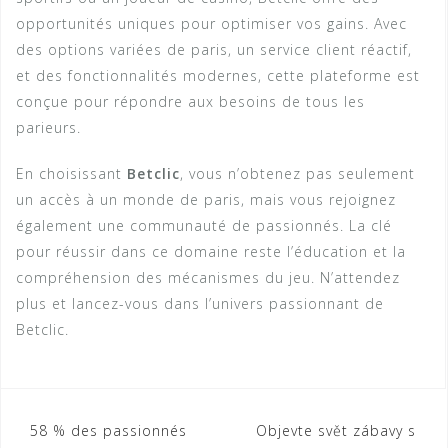
opportunités uniques pour optimiser vos gains. Avec
des options variées de paris, un service client réactif,
et des fonctionnalités modernes, cette plateforme est
conçue pour répondre aux besoins de tous les
parieurs.
En choisissant
Betclic
, vous n’obtenez pas seulement
un accès à un monde de paris, mais vous rejoignez
également une communauté de passionnés. La clé
pour réussir dans ce domaine reste l’éducation et la
compréhension des mécanismes du jeu. N’attendez
plus et lancez-vous dans l’univers passionnant de
Betclic.
Post
58 % des passionnés
Objevte svět zábavy s