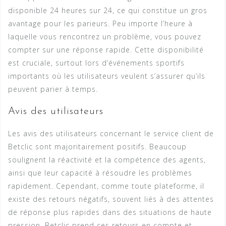
disponible 24 heures sur 24, ce qui constitue un gros
avantage pour les parieurs. Peu importe l’heure à
laquelle vous rencontrez un problème, vous pouvez
compter sur une réponse rapide. Cette disponibilité
est cruciale, surtout lors d’événements sportifs
importants où les utilisateurs veulent s’assurer qu’ils
peuvent parier à temps.
Avis des utilisateurs
Les avis des utilisateurs concernant le service client de
Betclic sont majoritairement positifs. Beaucoup
soulignent la réactivité et la compétence des agents,
ainsi que leur capacité à résoudre les problèmes
rapidement. Cependant, comme toute plateforme, il
existe des retours négatifs, souvent liés à des attentes
de réponse plus rapides dans des situations de haute
pression. Betclic prend ces retours en compte et